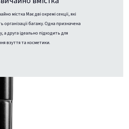
вичайно вмістка
йно містка Має дві окремі секції, які
ь організації багажу. Одна призначена
у, а друга ідеально підходить для
ння взуття та косметики.