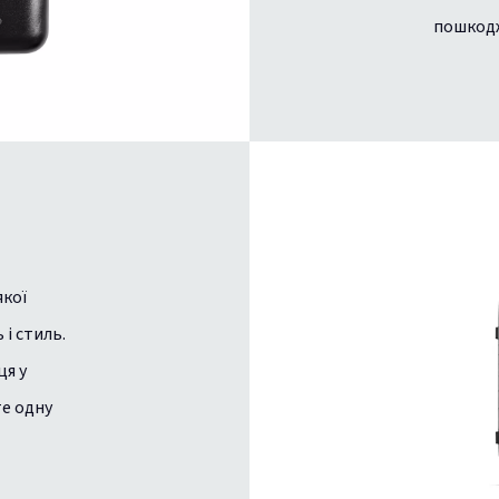
пошкод
якої
 і стиль.
ця у
те одну