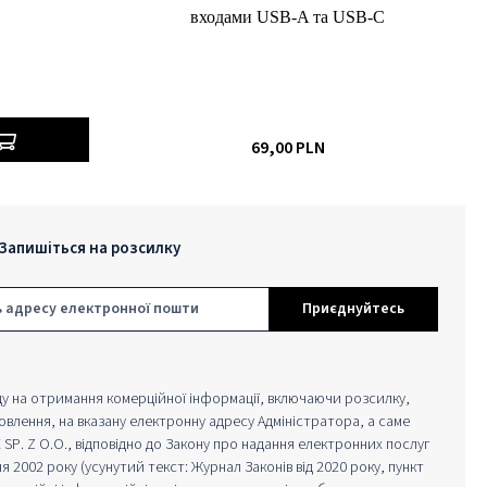
входами USB-A та USB-C
69,00 PLN
Запишіться на розсилку
ронної пошти*
Приєднуйтесь
ду на отримання комерційної інформації, включаючи розсилку,
новлення, на вказану електронну адресу Адміністратора, а саме
 SP. Z O.O., відповідно до Закону про надання електронних послуг
ня 2002 року (усунутий текст: Журнал Законів від 2020 року, пункт