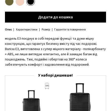
Додати до кошика
Додати до кошика
Опис
Характеристики
Розмір
Гарантія та повернення
модель E3 поєднує в собі передові функції та дуже міцну
конструкцію, що гарантує безпеку вмісту під час подорожі.
Валіза E3, виготовлена з супер міцного матеріалу - полікарбонату
+ ABS, не лише виглядає елегантно, але й захищає багаж від
пошкоджень. Тихі, подвійні і обертові на 360° колеса
забезпечують комфорт і задоволення від подорожей.
У наборі дешевше!