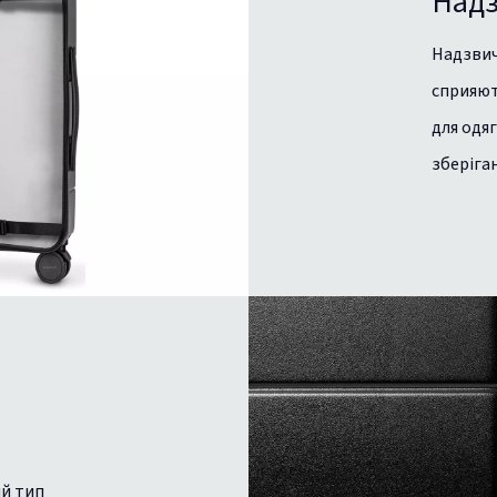
Надз
Надзвича
сприяют
для одяг
зберіга
ий тип