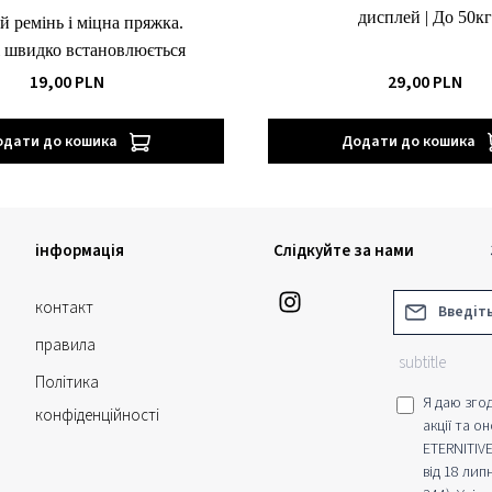
дисплей | До 50кг
 ремінь і міцна пряжка.
і швидко встановлюється
19,00 PLN
29,00 PLN
одати до кошика
Додати до кошика
інформація
Слідкуйте за нами
Адреса елект
контакт
правила
subtitle
Політика
Я даю зго
конфіденційності
акції та о
ETERNITIVE
від 18 лип