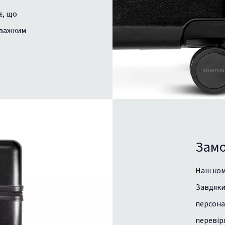
є, що
 важким
Замо
Наш ком
Завдяки
персона
перевір