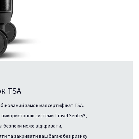
к TSA
бінований замок має сертифікат TSA.
 використанню системи Travel Sentry®,
л безпеки може відкривати,
яти та закривати ваш багаж без ризику