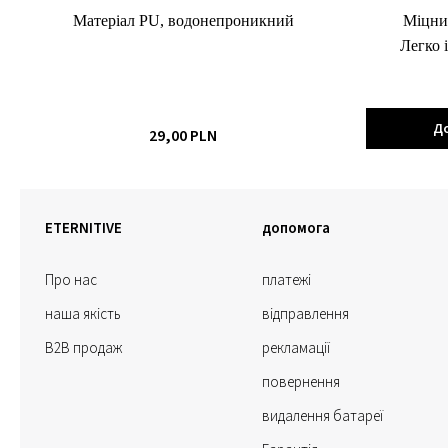
Матеріал PU, водонепроникний
Міцний
Легко 
Д
29,00 PLN
ETERNITIVE
допомога
Про нас
платежі
наша якість
відправлення
B2B продаж
рекламації
повернення
видалення батареї