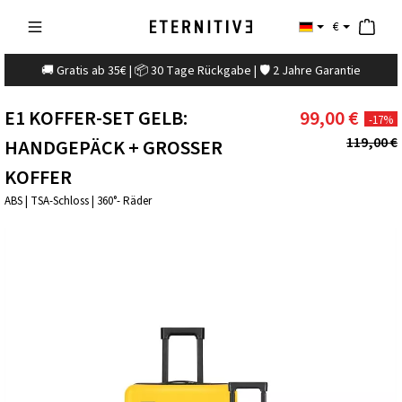
€
🚚 Gratis ab 35€ | 📦 30 Tage Rückgabe | 🛡️ 2 Jahre Garantie
E1 KOFFER-SET GELB:
99,00 €
-17%
119,00 €
HANDGEPÄCK + GROSSER K
OFFER
ABS | TSA-Schloss | 360°- Räder