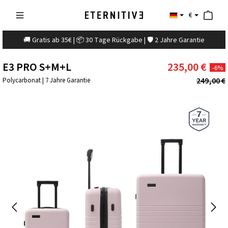
€
🚚 Gratis ab 35€ | 📦 30 Tage Rückgabe | 🛡️ 2 Jahre Garantie
E3 PRO S+M+L
235,00 €
-6%
249,00 €
Polycarbonat | 7 Jahre Garantie