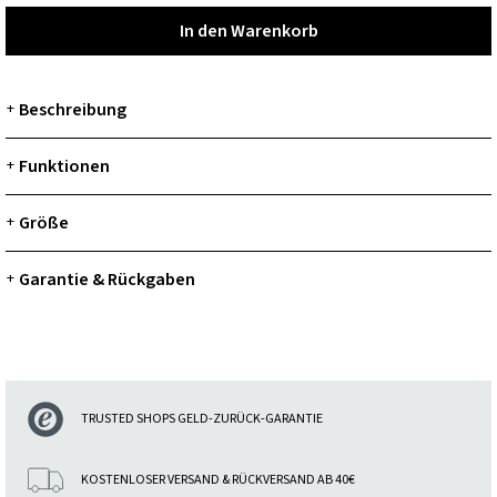
In den Warenkorb
In den Warenkorb
Beschreibung
+
Funktionen
+
Größe
+
Garantie & Rückgaben
+
TRUSTED SHOPS GELD-ZURÜCK-GARANTIE
KOSTENLOSER VERSAND & RÜCKVERSAND AB 40€