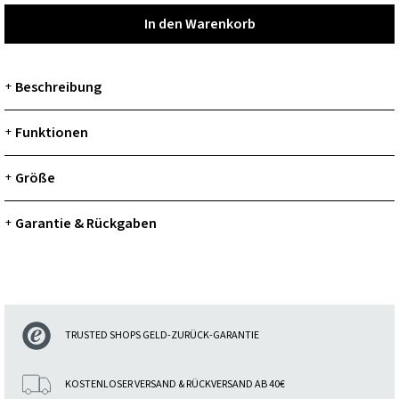
In den Warenkorb
In den Warenkorb
Beschreibung
+
Funktionen
+
Größe
+
Garantie & Rückgaben
+
TRUSTED SHOPS GELD-ZURÜCK-GARANTIE
KOSTENLOSER VERSAND & RÜCKVERSAND AB 40€