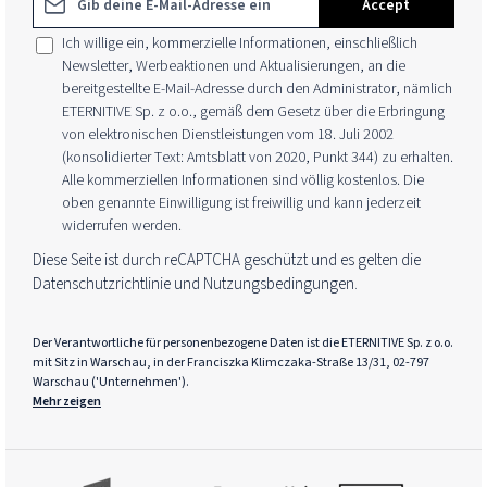
Accept
Ich willige ein, kommerzielle Informationen, einschließlich
Newsletter, Werbeaktionen und Aktualisierungen, an die
bereitgestellte E-Mail-Adresse durch den Administrator, nämlich
ETERNITIVE Sp. z o.o., gemäß dem Gesetz über die Erbringung
von elektronischen Dienstleistungen vom 18. Juli 2002
(konsolidierter Text: Amtsblatt von 2020, Punkt 344) zu erhalten.
Alle kommerziellen Informationen sind völlig kostenlos. Die
oben genannte Einwilligung ist freiwillig und kann jederzeit
widerrufen werden.
Diese Seite ist durch reCAPTCHA geschützt und es gelten die
Datenschutzrichtlinie
und
Nutzungsbedingungen
.
Der Verantwortliche für personenbezogene Daten ist die ETERNITIVE Sp. z o.o.
mit Sitz in Warschau, in der Franciszka Klimczaka-Straße 13/31, 02-797
Warschau ('Unternehmen').
Mehr zeigen