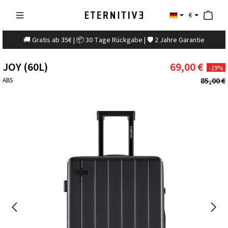
€
🚚 Gratis ab 35€ | 📦 30 Tage Rückgabe | 🛡️ 2 Jahre Garantie
JOY (60L)
69,00 €
-19%
85,00 €
ABS