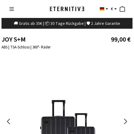
€
🚚 Gratis ab 35€ | 📦 30 Tage Rückgabe | 🛡️ 2 Jahre Garantie
JOY S+M
99,00 €
ABS | TSA-Schloss | 360°- Räder