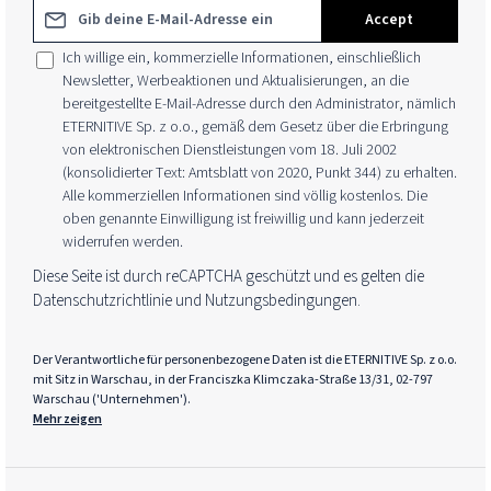
E-Mail-Adresse*
Accept
Ich willige ein, kommerzielle Informationen, einschließlich
Newsletter, Werbeaktionen und Aktualisierungen, an die
bereitgestellte E-Mail-Adresse durch den Administrator, nämlich
ETERNITIVE Sp. z o.o., gemäß dem Gesetz über die Erbringung
von elektronischen Dienstleistungen vom 18. Juli 2002
(konsolidierter Text: Amtsblatt von 2020, Punkt 344) zu erhalten.
Alle kommerziellen Informationen sind völlig kostenlos. Die
oben genannte Einwilligung ist freiwillig und kann jederzeit
widerrufen werden.
Diese Seite ist durch reCAPTCHA geschützt und es gelten die
Datenschutzrichtlinie
und
Nutzungsbedingungen
.
Der Verantwortliche für personenbezogene Daten ist die ETERNITIVE Sp. z o.o.
mit Sitz in Warschau, in der Franciszka Klimczaka-Straße 13/31, 02-797
Warschau ('Unternehmen').
Mehr zeigen