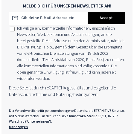
MELDE DICH FÜR UNSEREN NEWSLETTER AN!
E-Mail-Adresse*
Accept
Ich willige ein, kommerzielle Informationen, einschließlich
Newsletter, Werbeaktionen und Aktualisierungen, an die
bereitgestellte E-Mail-Adresse durch den Administrator, nämlich
ETERNITIVE Sp. z o.o., gemäß dem Gesetz über die Erbringung
von elektronischen Dienstleistungen vom 18. Juli 2002
(konsolidierter Text: Amtsblatt von 2020, Punkt 344) zu erhalten.
Alle kommerziellen Informationen sind völlig kostenlos. Die
oben genannte Einwilligung ist freiwillig und kann jederzeit
widerrufen werden.
Diese Seite ist durch reCAPTCHA geschützt und es gelten die
Datenschutzrichtlinie
und
Nutzungsbedingungen
.
Der Verantwortliche für personenbezogene Daten ist die ETERNITIVE Sp. z o.o.
mit Sitz in Warschau, in der Franciszka Klimczaka-Straße 13/31, 02-797
Warschau ('Unternehmen').
Mehr zeigen