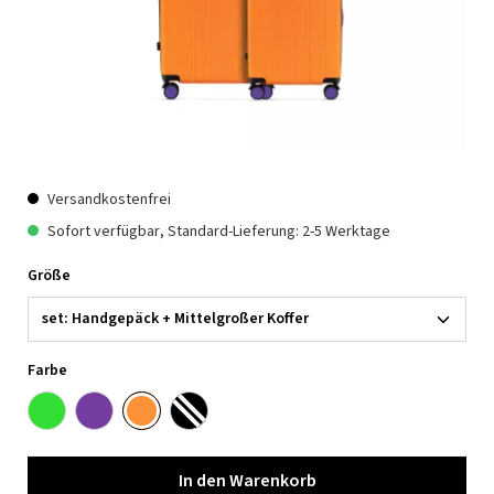
Versandkostenfrei
Sofort verfügbar, Standard-Lieferung: 2-5 Werktage
Größe
Farbe
In den Warenkorb
In den Warenkorb