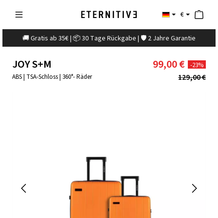
€
🚚 Gratis ab 35€ | 📦 30 Tage Rückgabe | 🛡️ 2 Jahre Garantie
JOY S+M
99,00 €
-23%
129,00 €
ABS | TSA-Schloss | 360°- Räder