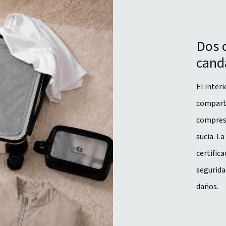
Dos 
cand
El inter
comparti
compresi
sucia. L
certific
segurida
daños.