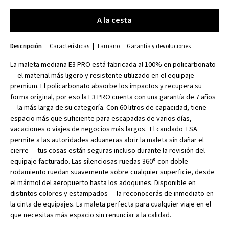
A la cesta
A la cesta
Descripción
Características
Tamaño
Garantía y devoluciones
La maleta mediana E3 PRO está fabricada al 100% en policarbonato
— el material más ligero y resistente utilizado en el equipaje
premium. El policarbonato absorbe los impactos y recupera su
forma original, por eso la E3 PRO cuenta con una garantía de 7 años
— la más larga de su categoría. Con 60 litros de capacidad, tiene
espacio más que suficiente para escapadas de varios días,
vacaciones o viajes de negocios más largos. El candado TSA
permite a las autoridades aduaneras abrir la maleta sin dañar el
cierre — tus cosas están seguras incluso durante la revisión del
equipaje facturado. Las silenciosas ruedas 360° con doble
rodamiento ruedan suavemente sobre cualquier superficie, desde
el mármol del aeropuerto hasta los adoquines. Disponible en
distintos colores y estampados — la reconocerás de inmediato en
la cinta de equipajes. La maleta perfecta para cualquier viaje en el
que necesitas más espacio sin renunciar a la calidad.