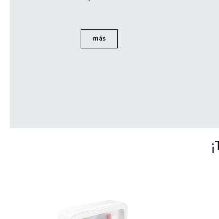
más
¡