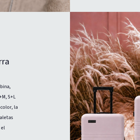
rra
bina,
+M, S+L
color, la
maletas
 el