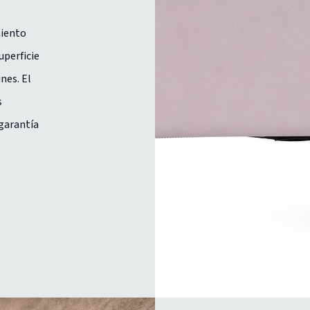
miento
uperficie
nes. El
s
 garantía