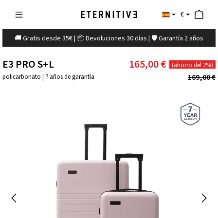
€
🚚 Gratis desde 35€ | 📦 Devoluciones 30 días | 🛡️ Garantía 2 años
E3 PRO S+L
165,00 €
(ahorro del 2%)
169,00 €
policarbonato | 7 años de garantía