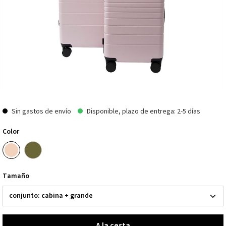
Sin gastos de envío
Disponible, plazo de entrega: 2-5 días
Color
Tamaño
A la cesta
A la cesta