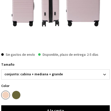
Sin gastos de envío
Disponible, plazo de entrega: 2-5 días
Tamaño
Color
A la cesta
A la cesta