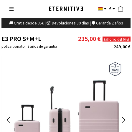
€
🚚 Gratis desde 35€ | 📦 Devoluciones 30 días | 🛡️ Garantía 2 años
E3 PRO S+M+L
235,00 €
(ahorro del 6%)
249,00 €
policarbonato | 7 años de garantía