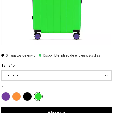
Sin gastos de envío
Disponible, plazo de entrega: 2-5 días
Tamaño
Color
A la cesta
A la cesta