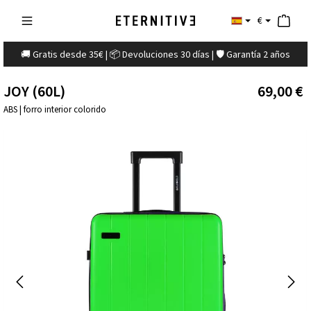
€
🚚 Gratis desde 35€ | 📦 Devoluciones 30 días | 🛡️ Garantía 2 años
JOY (60L)
69,00 €
ABS | forro interior colorido