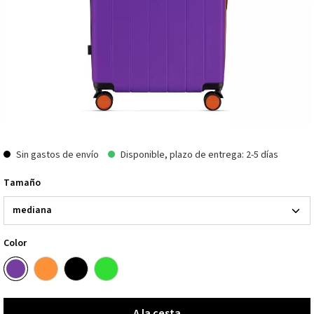
Sin gastos de envío
Disponible, plazo de entrega: 2-5 días
Tamaño
Color
A la cesta
A la cesta