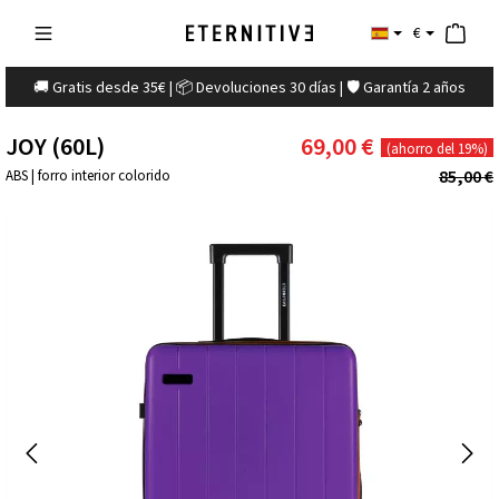
€
🚚 Gratis desde 35€ | 📦 Devoluciones 30 días | 🛡️ Garantía 2 años
JOY (60L)
69,00 €
(ahorro del 19%)
85,00 €
ABS | forro interior colorido