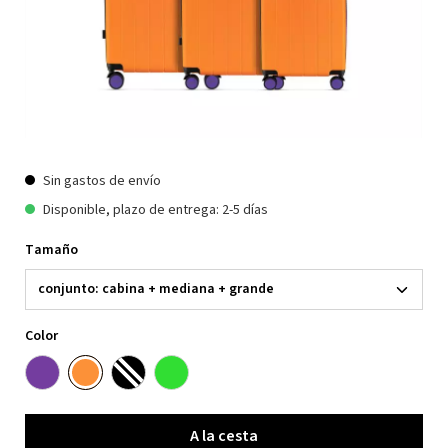
Sin gastos de envío
Disponible, plazo de entrega: 2-5 días
Tamaño
Color
A la cesta
A la cesta