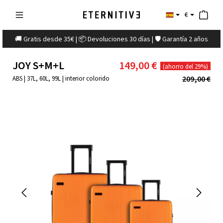
€
🚚 Gratis desde 35€ | 📦 Devoluciones 30 días | 🛡️ Garantía 2 años
JOY S+M+L
149,00 €
(ahorro del 29%)
209,00 €
ABS | 37L, 60L, 99L | interior colorido