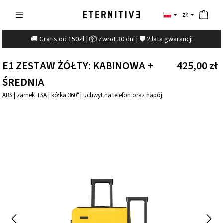
zł
🚚 Gratis od 150zł | 📦 Zwrot 30 dni | 🛡️ 2 lata gwarancji
E1 ZESTAW ŻÓŁTY: KABINOWA +
425,00 zł
ŚREDNIA
ABS | zamek TSA | kółka 360° | uchwyt na telefon oraz napój