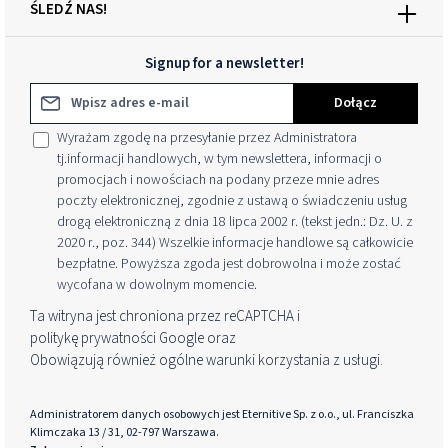
ŚLEDŹ NAS!
Signup for a newsletter!
Adres e-mail*
Dołącz
Wyrażam zgodę na przesyłanie przez Administratora
tj.informacji handlowych, w tym newslettera, informacji o
promocjach i nowościach na podany przeze mnie adres
poczty elektronicznej, zgodnie z ustawą o świadczeniu usług
drogą elektroniczną z dnia 18 lipca 2002 r. (tekst jedn.: Dz. U. z
2020 r., poz. 344) Wszelkie informacje handlowe są całkowicie
bezpłatne. Powyższa zgoda jest dobrowolna i może zostać
wycofana w dowolnym momencie.
Ta witryna jest chroniona przez reCAPTCHA i
politykę prywatności
Google oraz
Obowiązują również ogólne warunki korzystania z usługi
.
Administratorem danych osobowych jest Eternitive Sp. z o.o., ul. Franciszka
Klimczaka 13 / 31, 02-797 Warszawa.