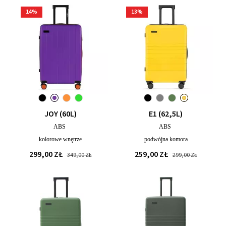
14
%
13
%
JOY (60L)
E1 (62,5L)
ABS
ABS
kolorowe wnętrze
podwójna komora
299,00 ZŁ
259,00 ZŁ
349,00 ZŁ
299,00 ZŁ