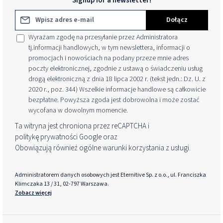
Signup for a newsletter!
Adres e-mail*
Dołącz
Wyrażam zgodę na przesyłanie przez Administratora
tj.informacji handlowych, w tym newslettera, informacji o
promocjach i nowościach na podany przeze mnie adres
poczty elektronicznej, zgodnie z ustawą o świadczeniu usług
drogą elektroniczną z dnia 18 lipca 2002 r. (tekst jedn.: Dz. U. z
2020 r., poz. 344) Wszelkie informacje handlowe są całkowicie
bezpłatne. Powyższa zgoda jest dobrowolna i może zostać
wycofana w dowolnym momencie.
Ta witryna jest chroniona przez reCAPTCHA i
politykę prywatności
Google oraz
Obowiązują również ogólne warunki korzystania z usługi
.
Administratorem danych osobowych jest Eternitive Sp. z o.o., ul. Franciszka
Klimczaka 13 / 31, 02-797 Warszawa.
Zobacz więcej