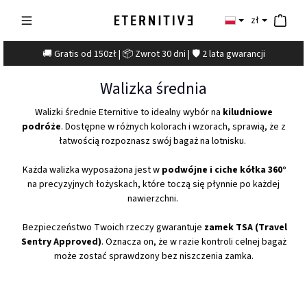
zł
🚚 Gratis od 150zł | 📦 Zwrot 30 dni | 🛡️ 2 lata gwarancji
Walizka średnia
Walizki średnie Eternitive to idealny wybór na
kiludniowe
podróże
. Dostępne w różnych kolorach i wzorach, sprawią, że z
łatwością rozpoznasz swój bagaż na lotnisku.
Każda walizka wyposażona jest w
podwójne i ciche kółka 360°
na precyzyjnych łożyskach, które toczą się płynnie po każdej
nawierzchni.
Bezpieczeństwo Twoich rzeczy gwarantuje
zamek TSA (Travel
Sentry Approved)
. Oznacza on, że w razie kontroli celnej bagaż
może zostać sprawdzony bez niszczenia zamka.