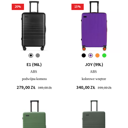
20
%
15
%
E1 (96L)
JOY (99L)
ABS
ABS
podwójna komora
kolorowe wnętrze
279,00 ZŁ
340,00 ZŁ
349,00 ZŁ
399,00 ZŁ