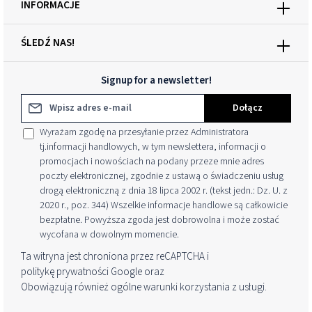
INFORMACJE
ŚLEDŹ NAS!
Signup for a newsletter!
Adres e-mail*
Dołącz
Wyrażam zgodę na przesyłanie przez Administratora
tj.informacji handlowych, w tym newslettera, informacji o
promocjach i nowościach na podany przeze mnie adres
poczty elektronicznej, zgodnie z ustawą o świadczeniu usług
drogą elektroniczną z dnia 18 lipca 2002 r. (tekst jedn.: Dz. U. z
2020 r., poz. 344) Wszelkie informacje handlowe są całkowicie
bezpłatne. Powyższa zgoda jest dobrowolna i może zostać
wycofana w dowolnym momencie.
Ta witryna jest chroniona przez reCAPTCHA i
politykę prywatności
Google oraz
Obowiązują również ogólne warunki korzystania z usługi
.