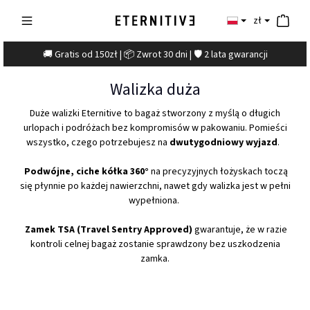
zł
🚚 Gratis od 150zł | 📦 Zwrot 30 dni | 🛡️ 2 lata gwarancji
Walizka duża
Duże walizki Eternitive to bagaż stworzony z myślą o długich
urlopach i podróżach bez kompromisów w pakowaniu. Pomieści
wszystko, czego potrzebujesz na
dwutygodniowy wyjazd
.
Podwójne, ciche kółka 360°
na precyzyjnych łożyskach toczą
się płynnie po każdej nawierzchni, nawet gdy walizka jest w pełni
wypełniona.
Zamek TSA (Travel Sentry Approved)
gwarantuje, że w razie
kontroli celnej bagaż zostanie sprawdzony bez uszkodzenia
zamka.