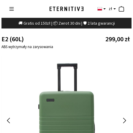
zł
🚚 Gratis od 150zł | 📦 Zwrot 30 dni | 🛡️ 2 lata gwarancji
E2 (60L)
299,00 zł
ABS wytrzymały na zarysowania