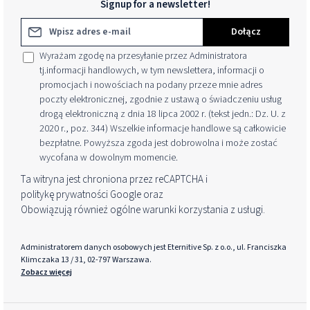
Signup for a newsletter!
Adres e-mail*
Dołącz
Wyrażam zgodę na przesyłanie przez Administratora
tj.informacji handlowych, w tym newslettera, informacji o
promocjach i nowościach na podany przeze mnie adres
poczty elektronicznej, zgodnie z ustawą o świadczeniu usług
drogą elektroniczną z dnia 18 lipca 2002 r. (tekst jedn.: Dz. U. z
2020 r., poz. 344) Wszelkie informacje handlowe są całkowicie
bezpłatne. Powyższa zgoda jest dobrowolna i może zostać
wycofana w dowolnym momencie.
Ta witryna jest chroniona przez reCAPTCHA i
politykę prywatności
Google oraz
Obowiązują również ogólne warunki korzystania z usługi
.
Administratorem danych osobowych jest Eternitive Sp. z o.o., ul. Franciszka
Klimczaka 13 / 31, 02-797 Warszawa.
Zobacz więcej