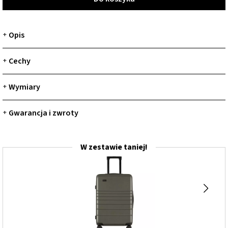
Opis
+
Cechy
+
Wymiary
+
Gwarancja i zwroty
+
W zestawie taniej!