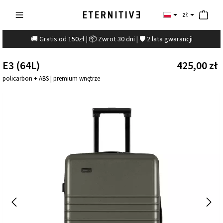
zł
🚚 Gratis od 150zł | 📦 Zwrot 30 dni | 🛡️ 2 lata gwarancji
E3 (64L)
425,00 zł
policarbon + ABS | premium wnętrze