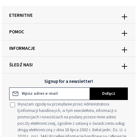
ETERNITIVE
POMOC
INFORMACJE
ŚLEDŹ NAS!
Signup for a newsletter!
Adres e-mail*
Dołącz
Wyrażam zgodę na przesyłanie przez Administratora
tj.informacji handlowych, w tym newslettera, informacji o
promocjach i nowościach na podany przeze mnie adres
poczty elektronicznej, zgodnie z ustawą o świadczeniu usług
drogą elektroniczną z dnia 18 lipca 2002 r. (tekst jedn.: Dz. U. z
2020 r., poz. 344) Wszelkie informacje handlowe są całkowicie