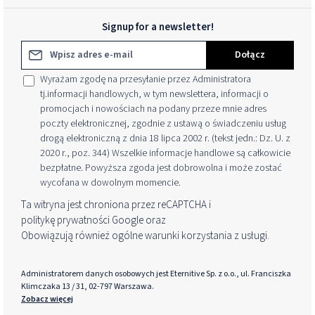
Signup for a newsletter!
Adres e-mail*
Dołącz
Wyrażam zgodę na przesyłanie przez Administratora
tj.informacji handlowych, w tym newslettera, informacji o
promocjach i nowościach na podany przeze mnie adres
poczty elektronicznej, zgodnie z ustawą o świadczeniu usług
drogą elektroniczną z dnia 18 lipca 2002 r. (tekst jedn.: Dz. U. z
2020 r., poz. 344) Wszelkie informacje handlowe są całkowicie
bezpłatne. Powyższa zgoda jest dobrowolna i może zostać
wycofana w dowolnym momencie.
Ta witryna jest chroniona przez reCAPTCHA i
politykę prywatności
Google oraz
Obowiązują również ogólne warunki korzystania z usługi
.
Administratorem danych osobowych jest Eternitive Sp. z o.o., ul. Franciszka
Klimczaka 13 / 31, 02-797 Warszawa.
Zobacz więcej