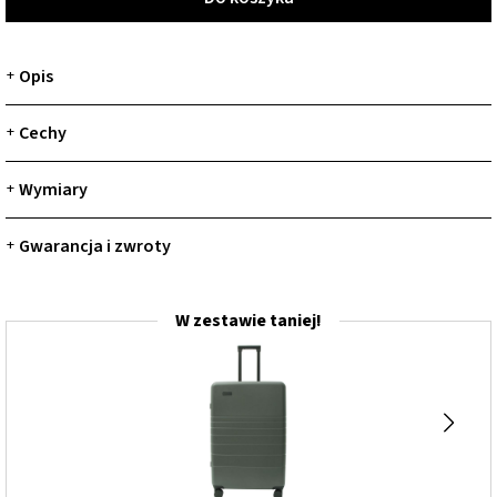
Opis
+
Cechy
+
Wymiary
+
Gwarancja i zwroty
+
W zestawie taniej!