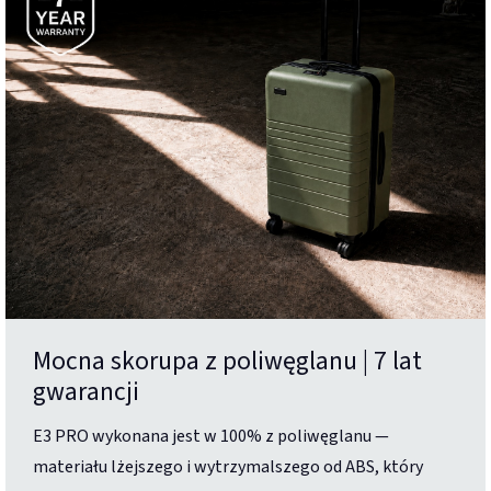
Mocna skorupa z poliwęglanu | 7 lat
gwarancji
E3 PRO wykonana jest w 100% z poliwęglanu —
materiału lżejszego i wytrzymalszego od ABS, który