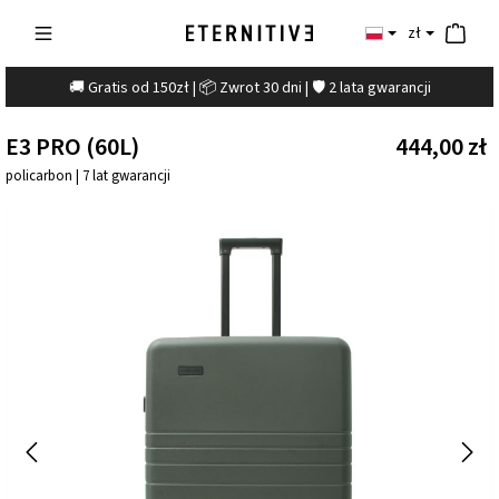
zł
🚚 Gratis od 150zł | 📦 Zwrot 30 dni | 🛡️ 2 lata gwarancji
E3 PRO (60L)
444,00 zł
policarbon | 7 lat gwarancji