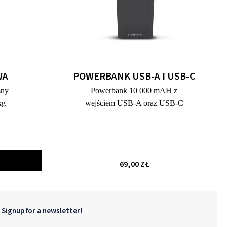
WA
POWERBANK USB-A I USB-C
sny
Powerbank 10 000 mAH z
kg
wejściem USB-A oraz USB-C
69,00 ZŁ
Signup for a newsletter!