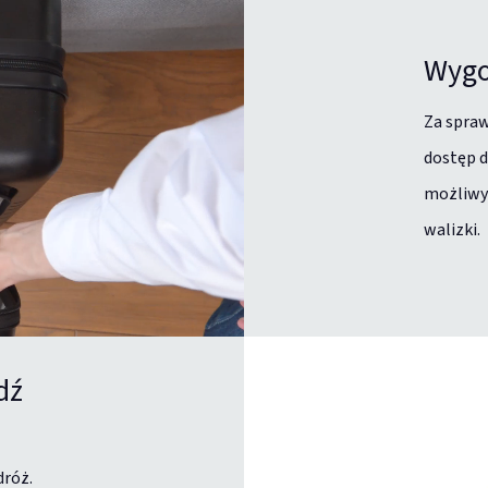
Wygo
Za spraw
dostęp d
możliwy 
walizki.
dź
dróż.