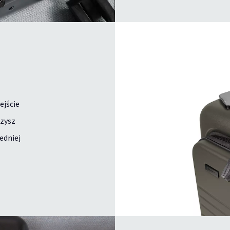
ejście
czysz
edniej