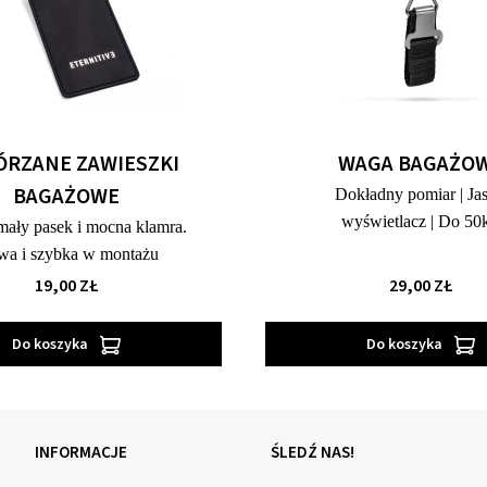
ÓRZANE ZAWIESZKI
WAGA BAGAŻO
BAGAŻOWE
Dokładny pomiar | Ja
wyświetlacz | Do 50
ały pasek i mocna klamra.
wa i szybka w montażu
19,00 ZŁ
29,00 ZŁ
Do koszyka
Do koszyka
INFORMACJE
ŚLEDŹ NAS!