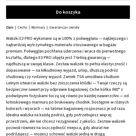
Do koszyka
Do koszyka
Opis
Cechy
Wymiary
Gwarancja i zwroty
Walizki E3 PRO wykonane są w 100% z poliwęglanu — najlżejszego i
najbardziej wytrzymałego materiału stosowanego w bagażu
premium. Poliwęglan pochłania uderzenia i wraca do pierwotnego
kształtu, dlatego E3 PRO objęta jest 7-letnią gwarancją —
najdłuższą w swojej klasie. Zestaw walizek to pełna elastyczność i
dopasowanie — na kilkudniowy wyjazd, urlop, dłuższą podróż
służbową czy rodzinny wyjazd. Zamek TSA umożliwia służbom
celnym otwarcie walizki bez zniszczenia kłódki — Twoje rzeczy są
bezpieczne nawet przy odprawie bagażowej. Ciche kółka 360° z
podwójnymi łożyskami toczą się równo po każdej nawierzchni — od
lotniskowego marmuru po brukowany chodnik. Dostępne w różnych
kolorach i wzorach — na taśmie bagażowej rozpoznasz je od razu.
Idealna walizka na każdą podróż, gdy potrzebujesz więcej
przestrzeni, ale nie chcesz rezygnować z jakości. Zestaw walizek
pozwoli również na oszczędność miejsca, gdy akurat nie
podróżujesz — możesz schować walizki jedną w drugą.