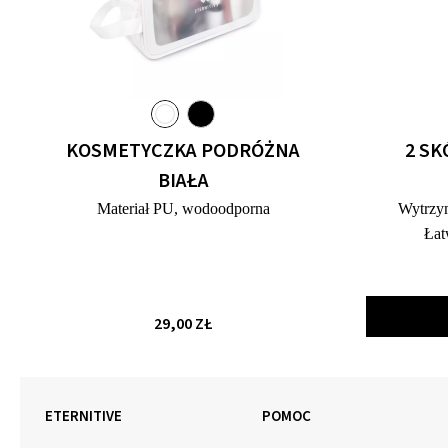
KOSMETYCZKA PODRÓŻNA
2 SK
BIAŁA
Materiał PU, wodoodporna
Wytrzym
Łat
29,00 ZŁ
ETERNITIVE
POMOC