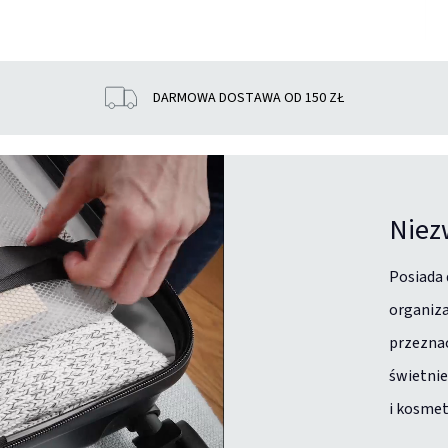
DARMOWA DOSTAWA OD 150 ZŁ
Niez
Posiada 
organiza
przeznac
świetnie
i kosme