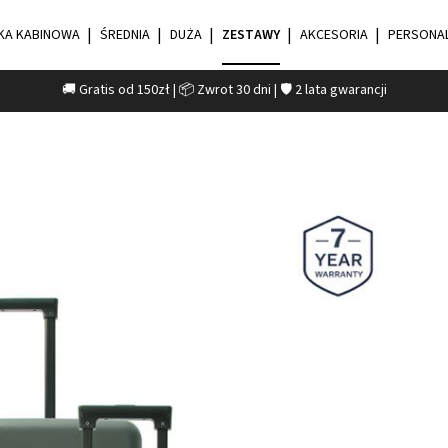
KA KABINOWA
ŚREDNIA
DUŻA
ZESTAWY
AKCESORIA
PERSONAL
🚚 Gratis od 150zł | 📦 Zwrot 30 dni | 🛡️ 2 lata gwarancji