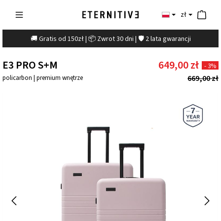
zł
🚚 Gratis od 150zł | 📦 Zwrot 30 dni | 🛡️ 2 lata gwarancji
E3 PRO S+M
649,00 zł
- 3%
669,00 zł
policarbon | premium wnętrze