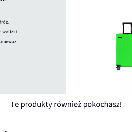
dróż.
e walizki
ponieważ
Te produkty również pokochasz!