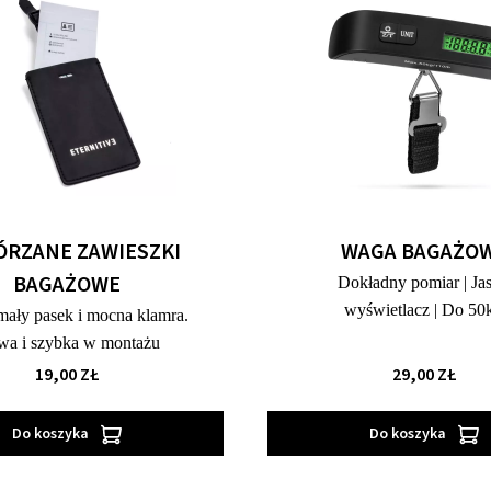
ÓRZANE ZAWIESZKI
WAGA BAGAŻO
BAGAŻOWE
Dokładny pomiar | Ja
wyświetlacz | Do 50
ały pasek i mocna klamra.
wa i szybka w montażu
19,00 ZŁ
29,00 ZŁ
Do koszyka
Do koszyka