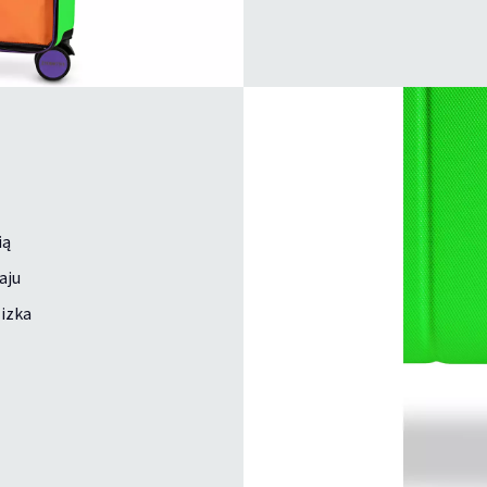
ią
aju
lizka