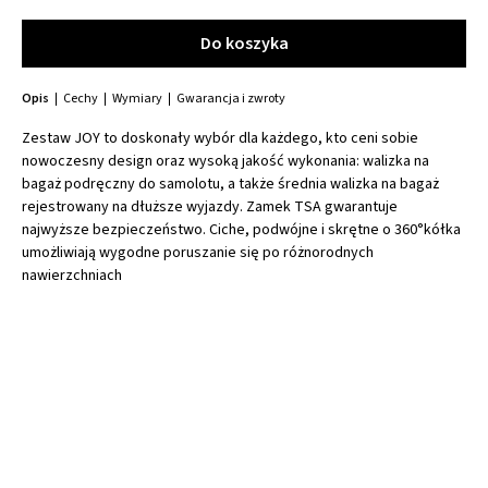
Do koszyka
Do koszyka
Opis
Cechy
Wymiary
Gwarancja i zwroty
Zestaw JOY to doskonały wybór dla każdego, kto ceni sobie
nowoczesny design oraz wysoką jakość wykonania: walizka na
bagaż podręczny do samolotu, a także średnia walizka na bagaż
rejestrowany na dłuższe wyjazdy. Zamek TSA gwarantuje
najwyższe bezpieczeństwo. Ciche, podwójne i skrętne o 360°kółka
umożliwiają wygodne poruszanie się po różnorodnych
nawierzchniach