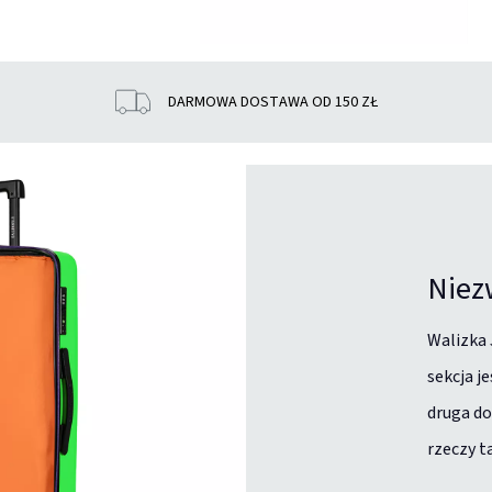
DARMOWA DOSTAWA OD 150 ZŁ
Niez
Walizka 
sekcja j
druga do
rzeczy t