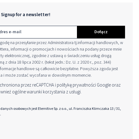
Signup for a newsletter!
Dołącz
odę na przesyłanie przez Administratora tj.informacji handlowych, w
ttera, informacji o promocjach i nowościach na podany przeze mnie
ty elektronicznej, zgodnie z ustawą o świadczeniu usług drogą
ną z dnia 18 lipca 2002 r. (tekst jedn.: Dz. U. z 2020 r., poz. 344)
nformacje handlowe są całkowicie bezpłatne. Powyższa zgoda jest
a i może zostać wycofana w dowolnym momencie.
t chroniona przez reCAPTCHA i
politykę prywatności
Google oraz
wnież ogólne warunki korzystania z usługi
.
anych osobowych jest Eternitive Sp. z o.o., ul. Franciszka Klimczaka 13 / 31,
.