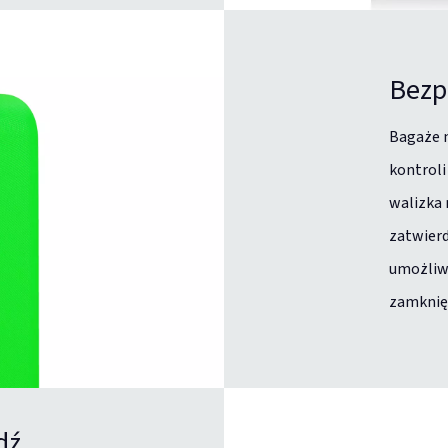
Bezp
Bagaże 
kontroli
walizka 
zatwierd
umożliwi
zamknię
dź