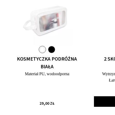
KOSMETYCZKA PODRÓŻNA
2 SK
BIAŁA
Materiał PU, wodoodporna
Wytrzym
Łat
29,00 ZŁ