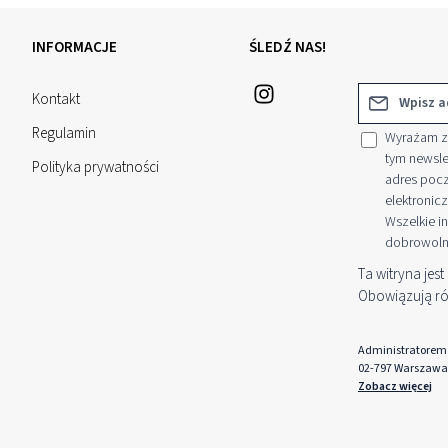
INFORMACJE
ŚLEDŹ NAS!
Adres e-mail*
Kontakt
Regulamin
Wyrażam zg
tym newsle
Polityka prywatności
adres pocz
elektronicz
Wszelkie i
dobrowoln
Ta witryna jes
Obowiązują ró
Administratorem d
02-797 Warszawa
Zobacz więcej