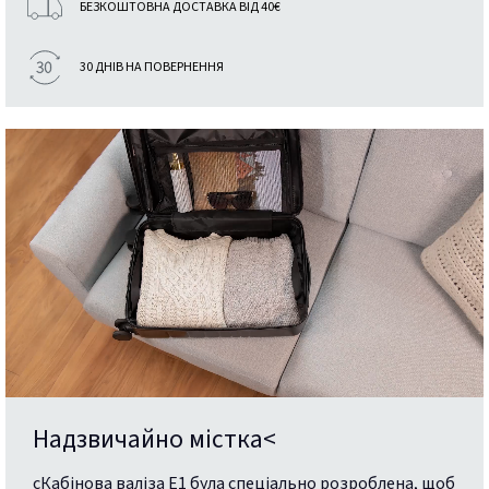
БЕЗКОШТОВНА ДОСТАВКА ВІД 40€
30 ДНІВ НА ПОВЕРНЕННЯ
Надзвичайно містка<
cКабінова валіза E1 була спеціально розроблена, щоб