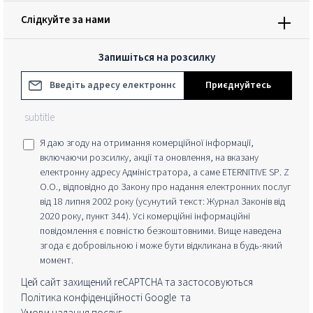
Слідкуйте за нами
Запишіться на розсилку
Адреса електронної пошти*
Приєднуйтесь
subtitle
Я даю згоду на отримання комерційної інформації,
включаючи розсилку, акції та оновлення, на вказану
електронну адресу Адміністратора, а саме ETERNITIVE SP. Z
O.O., відповідно до Закону про надання електронних послуг
від 18 липня 2002 року (усунутий текст: Журнал Законів від
2020 року, пункт 344). Усі комерційні інформаційні
повідомлення є повністю безкоштовними. Вище наведена
згода є добровільною і може бути відкликана в будь-який
момент.
Цей сайт захищений reCAPTCHA та застосовуються
Політика конфіденційності Google
та