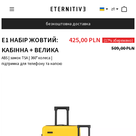
zł
безкоштовна доставка
E1 НАБІР ЖОВТИЙ:
425,00 PLN
(17% збережено)
509,00 PLN
КАБІННА + ВЕЛИКА
ABS | замок TSA | 360° колеса |
підтримка для телефону та напою