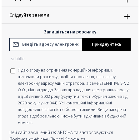
Слідкуйте за нами
Запишіться на розсилку
Адреса електронної пошти*
Приєднуйтесь
subtitle
Я даю згоду на отримання комерційної інформації,
включаючи розсилку, акції та оновлення, на вказану
електронну адресу Адміністратора, а саме ETERNITIVE SP. Z
O.O., відповідно до Закону про надання електронних послуг
від 18 липня 2002 року (усунутий текст: Журнал Законів від
2020 року, пункт 344). Усі комерційні інформаційні
повідомлення є повністю безкоштовними. Вище наведена
згода є добровільною і може бути відкликана в будь-який
момент.
Цей сайт захищений reCAPTCHA та застосовуються
Політика конфіденційності Google
та