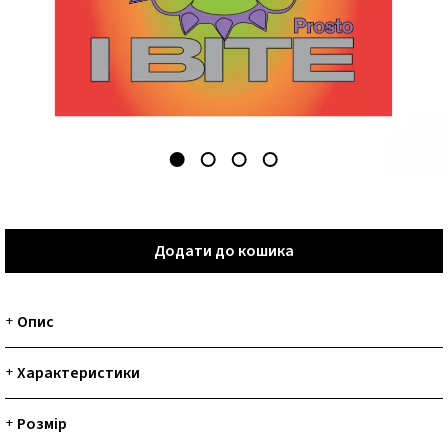
Додати до кошика
Додати до кошика
Опис
+
Характеристики
+
Розмір
+