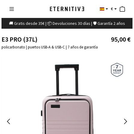
€
🚚 Gratis desde 35€ | 📦 Devoluciones 30 días | 🛡️ Garantía 2 años
E3 PRO (37L)
95,00 €
policarbonato | puertos USB-A & USB-C | 7 años de garantía