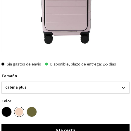
Sin gastos de envío
Disponible, plazo de entrega: 2-5 días
Tamaño
Color
A la cesta
A la cesta