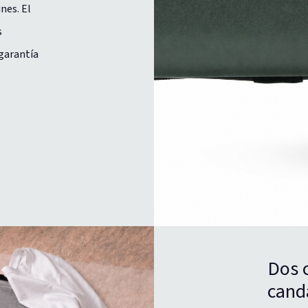
nes. El
s
 garantía
Dos 
cand