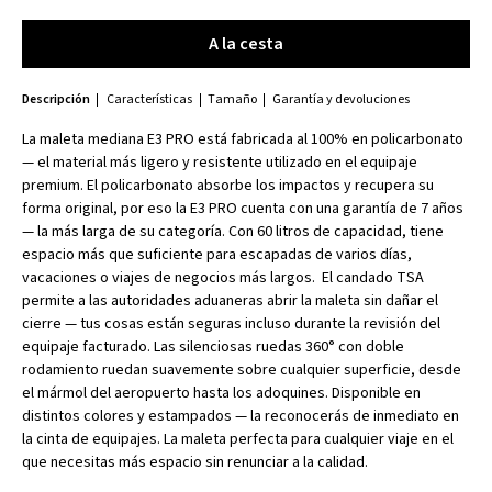
A la cesta
A la cesta
Descripción
Características
Tamaño
Garantía y devoluciones
La maleta mediana E3 PRO está fabricada al 100% en policarbonato
— el material más ligero y resistente utilizado en el equipaje
premium. El policarbonato absorbe los impactos y recupera su
forma original, por eso la E3 PRO cuenta con una garantía de 7 años
— la más larga de su categoría. Con 60 litros de capacidad, tiene
espacio más que suficiente para escapadas de varios días,
vacaciones o viajes de negocios más largos. El candado TSA
permite a las autoridades aduaneras abrir la maleta sin dañar el
cierre — tus cosas están seguras incluso durante la revisión del
equipaje facturado. Las silenciosas ruedas 360° con doble
rodamiento ruedan suavemente sobre cualquier superficie, desde
el mármol del aeropuerto hasta los adoquines. Disponible en
distintos colores y estampados — la reconocerás de inmediato en
la cinta de equipajes. La maleta perfecta para cualquier viaje en el
que necesitas más espacio sin renunciar a la calidad.