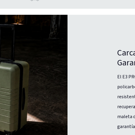
Carc
Gara
El E3 PR
policarb
resisten
recupera
maleta d
garantía