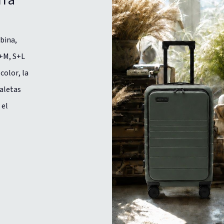
bina,
+M, S+L
color, la
maletas
 el