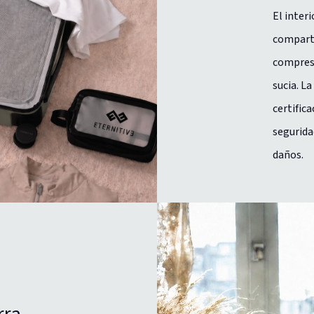
El inter
comparti
compresi
sucia. L
certific
segurida
daños.
rra