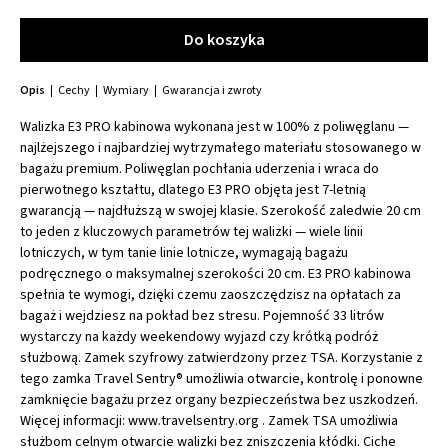
Do koszyka
Do koszyka
Opis
Cechy
Wymiary
Gwarancja i zwroty
Walizka E3 PRO kabinowa wykonana jest w 100% z poliwęglanu —
najlżejszego i najbardziej wytrzymałego materiału stosowanego w
bagażu premium. Poliwęglan pochłania uderzenia i wraca do
pierwotnego kształtu, dlatego E3 PRO objęta jest 7-letnią
gwarancją — najdłuższą w swojej klasie. Szerokość zaledwie 20 cm
to jeden z kluczowych parametrów tej walizki — wiele linii
lotniczych, w tym tanie linie lotnicze, wymagają bagażu
podręcznego o maksymalnej szerokości 20 cm. E3 PRO kabinowa
spełnia te wymogi, dzięki czemu zaoszczędzisz na opłatach za
bagaż i wejdziesz na pokład bez stresu. Pojemność 33 litrów
wystarczy na każdy weekendowy wyjazd czy krótką podróż
służbową. Zamek szyfrowy zatwierdzony przez TSA. Korzystanie z
tego zamka Travel Sentry® umożliwia otwarcie, kontrolę i ponowne
zamknięcie bagażu przez organy bezpieczeństwa bez uszkodzeń.
Więcej informacji: www.travelsentry.org . Zamek TSA umożliwia
służbom celnym otwarcie walizki bez zniszczenia kłódki. Ciche