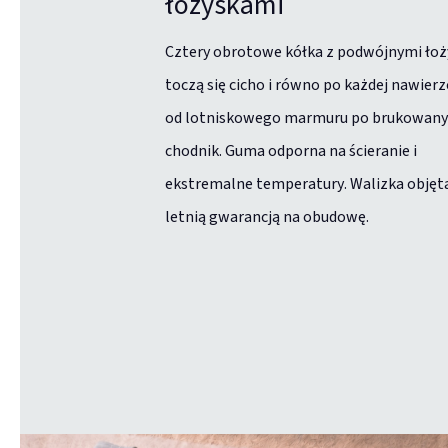
łożyskami
Cztery obrotowe kółka z podwójnymi ło
toczą się cicho i równo po każdej nawier
od lotniskowego marmuru po brukowany
chodnik. Guma odporna na ścieranie i
ekstremalne temperatury. Walizka objęta
letnią gwarancją na obudowę.