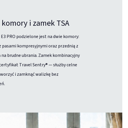
 komory i zamek TSA
E3 PRO podzielone jest na dwie komory:
z pasami kompresyjnymi oraz przednią z
 na brudne ubrania. Zamek kombinacyjny
certyfikat Travel Sentry® — służby celne
worzyć i zamknąć walizkę bez
eń.