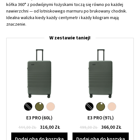
kółka 360° z podwójnymi łożyskami toczą się równo po każdej
nawierzchni — od lotniskowego marmuru po brukowany chodnik.
Idealna walizka kiedy każdy centymetr i każdy kilogram mają
znaczenie.
W zestawie taniej!
E3 PRO (60L)
E3 PRO (97L)
316,00 ZŁ
366,00 ZŁ
444,00 ZŁ
499,00 ZŁ
Dodaj oba do koszyka
Dodaj oba do koszyka