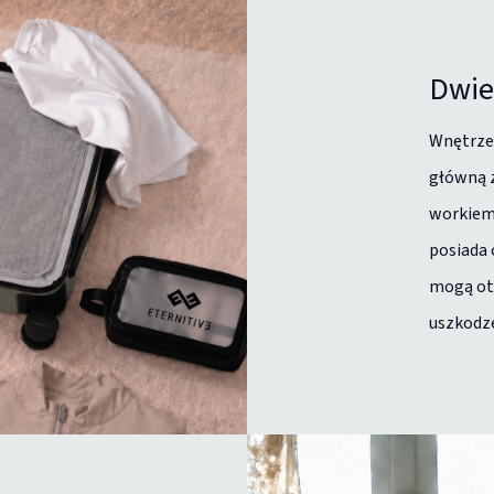
Dwie
Wnętrze 
główną 
workiem
posiada 
mogą ot
uszkodz