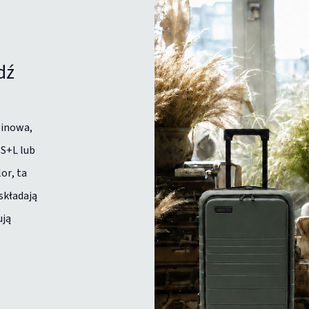
dź
binowa,
 S+L lub
or, ta
 składają
ują