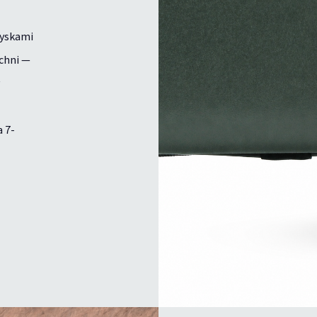
żyskami
zchni —
 7-