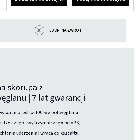
30 DNI NA ZWROT
a skorupa z
ęglanu | 7 lat gwarancji
wykonana jest w 100% z poliwęglanu —
u lżejszego i wytrzymalszego od ABS,
chłania uderzenia i wraca do kształtu.