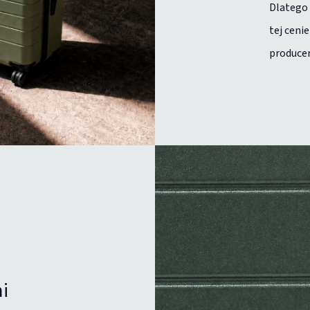
Dlatego 
tej ceni
produce
i