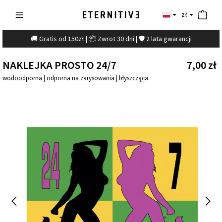
zł
🚚 Gratis od 150zł | 📦 Zwrot 30 dni | 🛡️ 2 lata gwarancji
NAKLEJKA PROSTO 24/7
7,00 zł
wodoodporna | odporna na zarysowania | błyszcząca