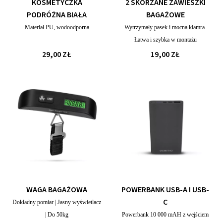
KOSMETYCZKA
2 SKÓRZANE ZAWIESZKI
PODRÓŻNA BIAŁA
BAGAŻOWE
Materiał PU, wodoodporna
Wytrzymały pasek i mocna klamra.
Łatwa i szybka w montażu
29,00 ZŁ
19,00 ZŁ
WAGA BAGAŻOWA
POWERBANK USB-A I USB-
C
Dokładny pomiar | Jasny wyświetlacz
| Do 50kg
Powerbank 10 000 mAH z wejściem