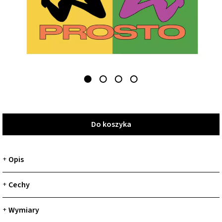
Do koszyka
Do koszyka
Opis
+
Cechy
+
Wymiary
+