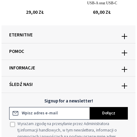
USB-A oraz USB-C
29,00 ZŁ
69,00 ZŁ
ETERNITIVE
POMOC
INFORMACJE
ŚLEDŹ NAS!
Signup for a newsletter!
Adres e-mail*
Dołącz
Wyrażam zgodę na przesyłanie przez Administratora
tj.informacji handlowych, w tym newslettera, informacji o
promocjach i nowościach na podany przeze mnie adres