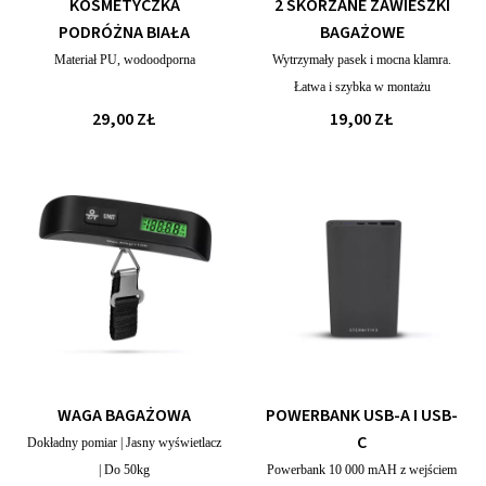
KOSMETYCZKA
2 SKÓRZANE ZAWIESZKI
PODRÓŻNA BIAŁA
BAGAŻOWE
Materiał PU, wodoodporna
Wytrzymały pasek i mocna klamra.
Łatwa i szybka w montażu
29,00 ZŁ
19,00 ZŁ
WAGA BAGAŻOWA
POWERBANK USB-A I USB-
C
Dokładny pomiar | Jasny wyświetlacz
| Do 50kg
Powerbank 10 000 mAH z wejściem