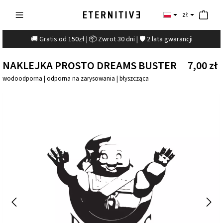
zł
🚚 Gratis od 150zł | 📦 Zwrot 30 dni | 🛡️ 2 lata gwarancji
NAKLEJKA PROSTO DREAMS BUSTER
7,00 zł
wodoodporna | odporna na zarysowania | błyszcząca