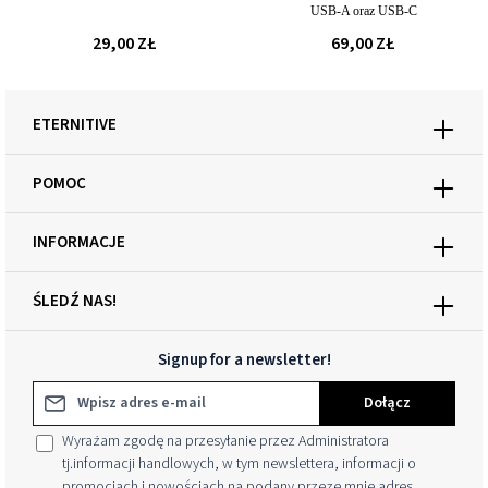
USB-A oraz USB-C
29,00 ZŁ
69,00 ZŁ
ETERNITIVE
POMOC
INFORMACJE
ŚLEDŹ NAS!
Signup for a newsletter!
Adres e-mail*
Dołącz
Wyrażam zgodę na przesyłanie przez Administratora
tj.informacji handlowych, w tym newslettera, informacji o
promocjach i nowościach na podany przeze mnie adres