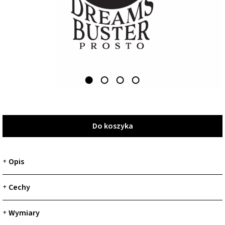
Do koszyka
Do koszyka
Opis
+
Cechy
+
Wymiary
+