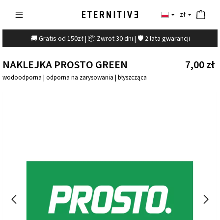
zł
🚚 Gratis od 150zł | 📦 Zwrot 30 dni | 🛡️ 2 lata gwarancji
NAKLEJKA PROSTO GREEN
7,00 zł
wodoodporna | odporna na zarysowania | błyszcząca