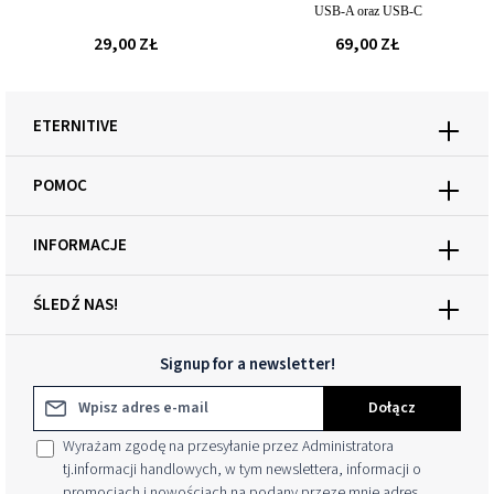
USB-A oraz USB-C
29,00 ZŁ
69,00 ZŁ
ETERNITIVE
POMOC
INFORMACJE
ŚLEDŹ NAS!
Signup for a newsletter!
Adres e-mail*
Dołącz
Wyrażam zgodę na przesyłanie przez Administratora
tj.informacji handlowych, w tym newslettera, informacji o
promocjach i nowościach na podany przeze mnie adres