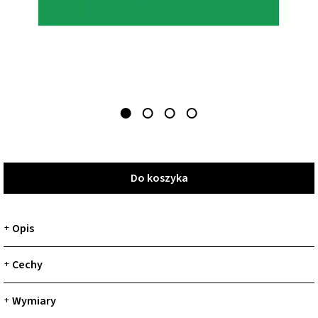
Do koszyka
Do koszyka
Opis
+
Cechy
+
Wymiary
+