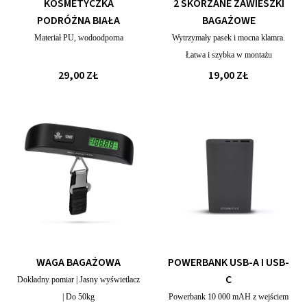
KOSMETYCZKA
2 SKÓRZANE ZAWIESZKI
PODRÓŻNA BIAŁA
BAGAŻOWE
Materiał PU, wodoodporna
Wytrzymały pasek i mocna klamra.
Łatwa i szybka w montażu
29,00 ZŁ
19,00 ZŁ
WAGA BAGAŻOWA
POWERBANK USB-A I USB-
C
Dokładny pomiar | Jasny wyświetlacz
| Do 50kg
Powerbank 10 000 mAH z wejściem