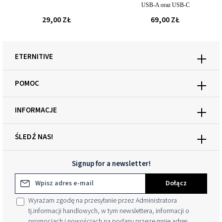
USB-A oraz USB-C
29,00 ZŁ
69,00 ZŁ
ETERNITIVE
POMOC
INFORMACJE
ŚLEDŹ NAS!
Signup for a newsletter!
Adres e-mail*
Dołącz
Wyrażam zgodę na przesyłanie przez Administratora
tj.informacji handlowych, w tym newslettera, informacji o
promocjach i nowościach na podany przeze mnie adres