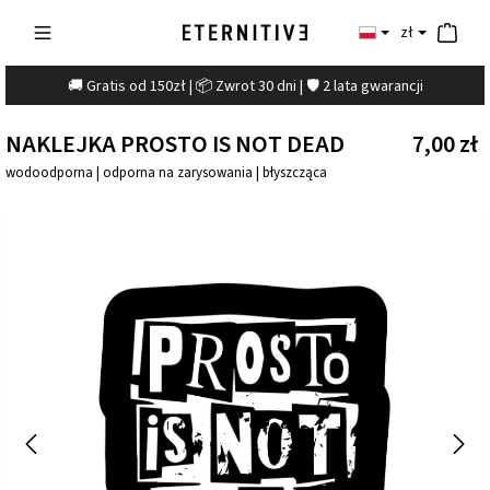
zł
🚚 Gratis od 150zł | 📦 Zwrot 30 dni | 🛡️ 2 lata gwarancji
NAKLEJKA PROSTO IS NOT DEAD
7,00 zł
wodoodporna | odporna na zarysowania | błyszcząca