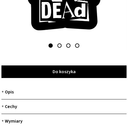
Do koszyka
Do koszyka
Opis
+
Cechy
+
Wymiary
+