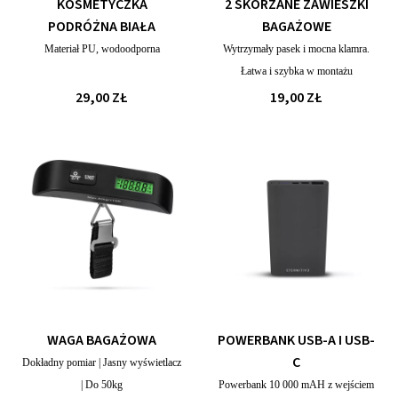
KOSMETYCZKA
2 SKÓRZANE ZAWIESZKI
PODRÓŻNA BIAŁA
BAGAŻOWE
Materiał PU, wodoodporna
Wytrzymały pasek i mocna klamra.
Łatwa i szybka w montażu
29,00 ZŁ
19,00 ZŁ
WAGA BAGAŻOWA
POWERBANK USB-A I USB-
C
Dokładny pomiar | Jasny wyświetlacz
| Do 50kg
Powerbank 10 000 mAH z wejściem