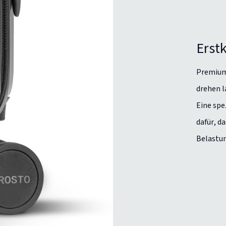
Erst
Premium-
drehen l
Eine spe
dafür, d
Belastun