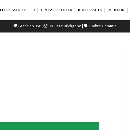
ELGROSSER KOFFER
GROSSER KOFFER
KOFFER-SETS
ZUBEHÖR
🚚 Gratis ab 35€ | 📦 30 Tage Rückgabe | 🛡️ 2 Jahre Garantie