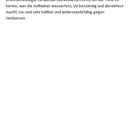
Drucktechnologie verwendet ultraviolettes Licht, um die Tinte zu
härten, was die Aufkleber wasserfest, UV-beständig und abriebfest
macht; sie sind sehr haltbar und widerstandsfähig gegen
Verblassen.