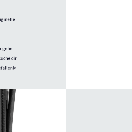
iginelle
er gehe
uche dir
efallen!>