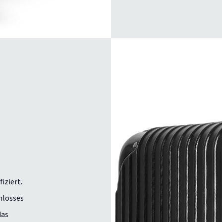
iziert.
hlosses
das