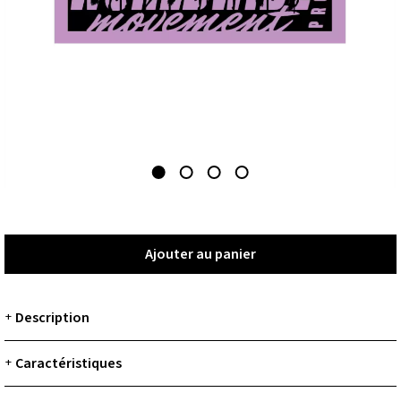
Ajouter au panier
Ajouter au panier
Description
+
Caractéristiques
+