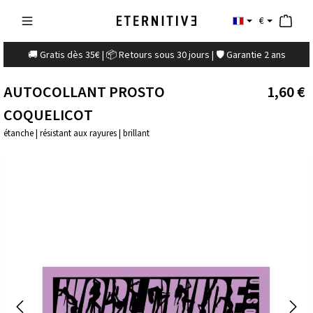
€
🚚 Gratis dès 35€ | 📦 Retours sous 30 jours | 🛡️ Garantie 2 ans
AUTOCOLLANT PROSTO
1,60 €
COQUELICOT
étanche | résistant aux rayures | brillant