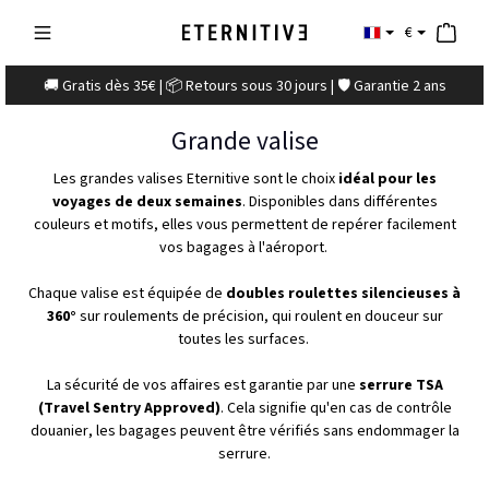
€
🚚 Gratis dès 35€ | 📦 Retours sous 30 jours | 🛡️ Garantie 2 ans
Grande valise
Les grandes valises Eternitive sont le choix
idéal pour les
voyages de deux semaines
. Disponibles dans différentes
couleurs et motifs, elles vous permettent de repérer facilement
vos bagages à l'aéroport.
Chaque valise est équipée de
doubles roulettes silencieuses à
360°
sur roulements de précision, qui roulent en douceur sur
toutes les surfaces.
La sécurité de vos affaires est garantie par une
serrure TSA
(Travel Sentry Approved)
. Cela signifie qu'en cas de contrôle
douanier, les bagages peuvent être vérifiés sans endommager la
serrure.