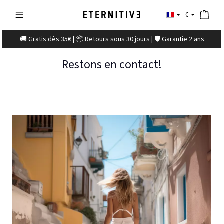
€
🚚 Gratis dès 35€ | 📦 Retours sous 30 jours | 🛡️ Garantie 2 ans
Restons en contact!