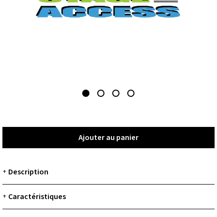
Ajouter au panier
Ajouter au panier
Description
+
Caractéristiques
+