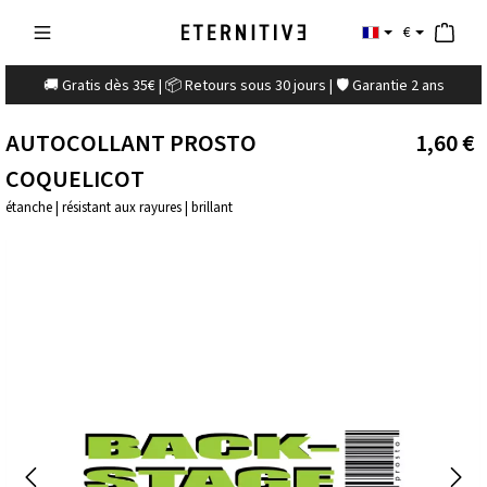
€
🚚 Gratis dès 35€ | 📦 Retours sous 30 jours | 🛡️ Garantie 2 ans
AUTOCOLLANT PROSTO
1,60 €
COQUELICOT
étanche | résistant aux rayures | brillant