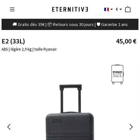
€
🚚 Gratis dès 35€ | 📦 Retours sous 30 jours | 🛡️ Garantie 2 ans
E2 (33L)
45,00 €
ABS | légère 2,9 kg | taille Ryanair