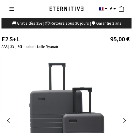
€
🚚 Gratis dès 35€ | 📦 Retours sous 30 jours | 🛡️ Garantie 2 ans
E2 S+L
95,00 €
ABS | 33L, 60L | cabine taille Ryanair