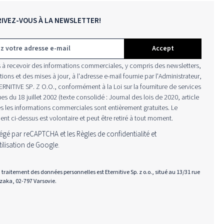
RIVEZ-VOUS À LA NEWSLETTER!
*
Accept
 à recevoir des informations commerciales, y compris des newsletters,
ons et des mises à jour, à l'adresse e-mail fournie par l'Administrateur,
ERNITIVE SP. Z O.O., conformément à la Loi sur la fourniture de services
es du 18 juillet 2002 (texte consolidé : Journal des lois de 2020, article
s les informations commerciales sont entièrement gratuites. Le
t ci-dessus est volontaire et peut être retiré à tout moment.
otégé par reCAPTCHA et les
Règles de confidentialité
et
ilisation
de Google.
traitement des données personnelles est Eternitive Sp. z o.o., situé au 13/31 rue
zaka, 02-797 Varsovie.