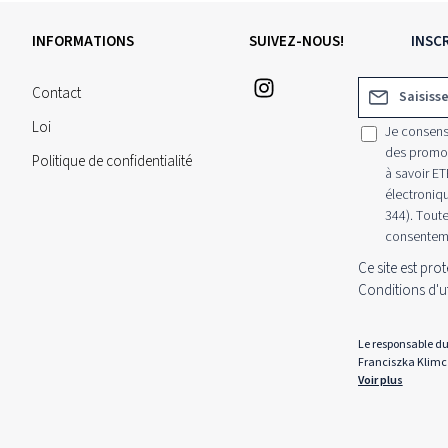
INFORMATIONS
SUIVEZ-NOUS!
INSC
Adresse e-mail
Contact
Loi
Je consens
des promoti
Politique de confidentialité
à savoir ET
électroniqu
344). Toute
consentemen
Ce site est pr
Conditions d'ut
Le responsable du 
Franciszka Klimc
Voir plus