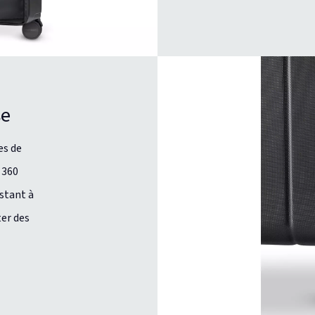
se
es de
 360
stant à
ter des