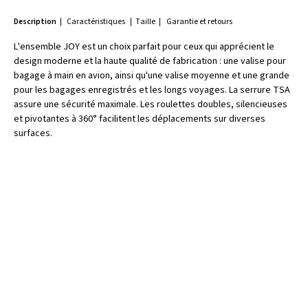
Description
Caractéristiques
Taille
Garantie et retours
L'ensemble JOY est un choix parfait pour ceux qui apprécient le
design moderne et la haute qualité de fabrication : une valise pour
bagage à main en avion, ainsi qu'une valise moyenne et une grande
pour les bagages enregistrés et les longs voyages. La serrure TSA
assure une sécurité maximale. Les roulettes doubles, silencieuses
et pivotantes à 360° facilitent les déplacements sur diverses
surfaces.