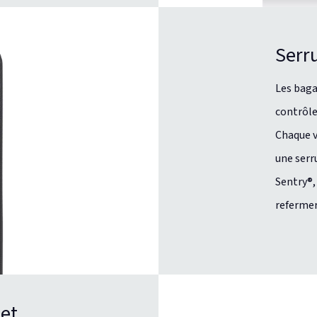
Serr
Les baga
contrôle
Chaque v
une serr
Sentry®,
referme
 et