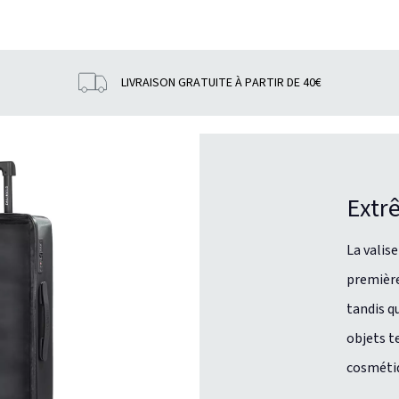
LIVRAISON GRATUITE À PARTIR DE 40€
Extr
La valis
première
tandis q
objets t
cosméti