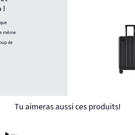
 !
aque
 le même
coup de
z
Tu aimeras aussi ces produits!