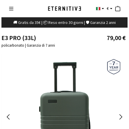
€
🚚 Gratis da 35€ | 📦 Reso entro 30 giorni | 🛡️ Garanzia 2 anni
E3 PRO (33L)
79,00 €
policarbonato | Garanzia di 7 anni