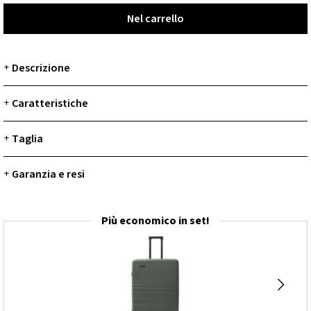
Nel carrello
Nel carrello
Descrizione
+
Caratteristiche
+
Taglia
+
Garanzia e resi
+
Più economico in set!