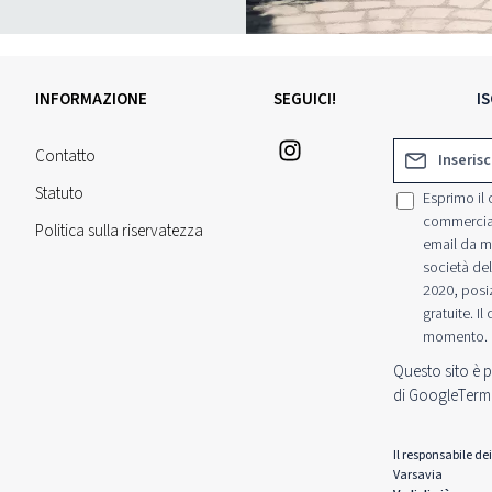
INFORMAZIONE
SEGUICI!
I
Indirizzo e-mai
Contatto
Statuto
Esprimo il 
commerciali
Politica sulla riservatezza
email da me
società del
2020, posi
gratuite. I
momento.
Questo sito è 
di Google
Termi
Il responsabile de
Varsavia