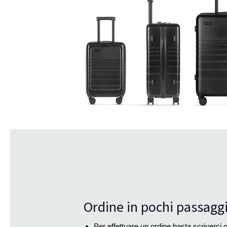
Ordine in pochi passagg
Per effettuare un ordine basta scriverci 