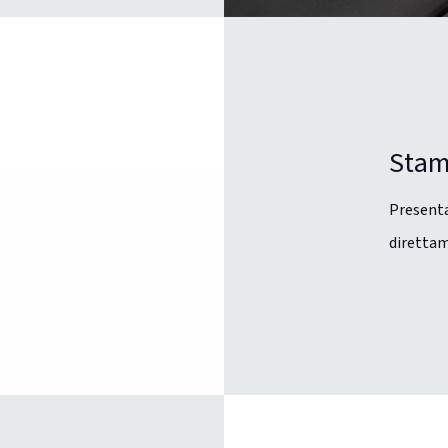
Stam
Presenta
direttam