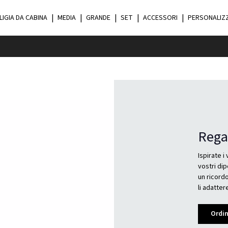
LIGIA DA CABINA
MEDIA
GRANDE
SET
ACCESSORI
PERSONALIZ
Rega
Ispirate i
vostri di
un ricordo
li adatte
Ordi