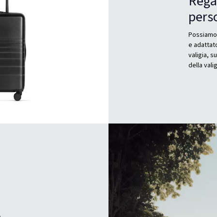
Rega
perso
Possiamo
e adattato
valigia, s
della valig
i
o