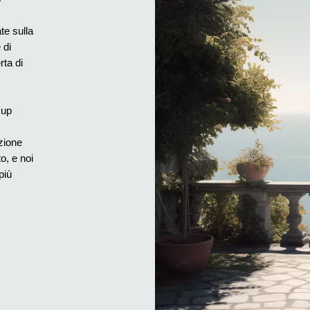
e sulla 
di 
ta di 
up 
zione 
, e noi 
iù 