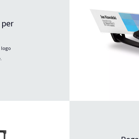
 per
 logo
.