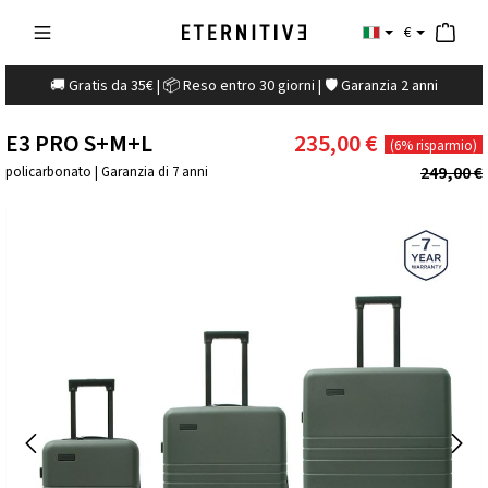
€
🚚 Gratis da 35€ | 📦 Reso entro 30 giorni | 🛡️ Garanzia 2 anni
E3 PRO S+M+L
235,00 €
(6% risparmio)
249,00 €
policarbonato | Garanzia di 7 anni