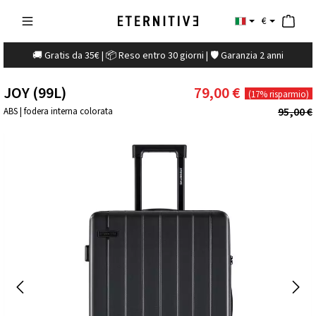
€
🚚 Gratis da 35€ | 📦 Reso entro 30 giorni | 🛡️ Garanzia 2 anni
JOY (99L)
79,00 €
(17% risparmio)
95,00 €
ABS | fodera interna colorata