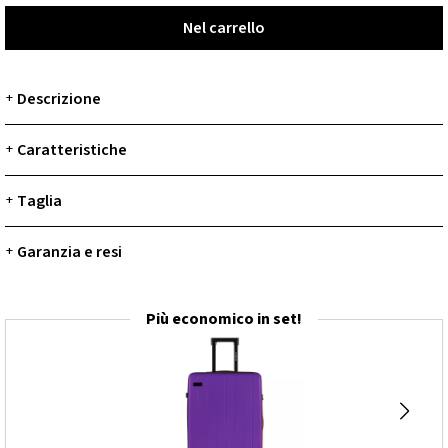
Nel carrello
Nel carrello
Descrizione
+
Caratteristiche
+
Taglia
+
Garanzia e resi
+
Più economico in set!