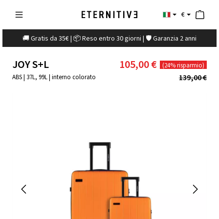
€
🚚 Gratis da 35€ | 📦 Reso entro 30 giorni | 🛡️ Garanzia 2 anni
JOY S+L
105,00 €
(24% risparmio)
139,00 €
ABS | 37L, 99L | interno colorato