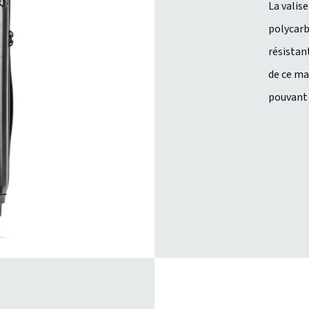
La valis
polycar
résistan
de ce ma
pouvant 