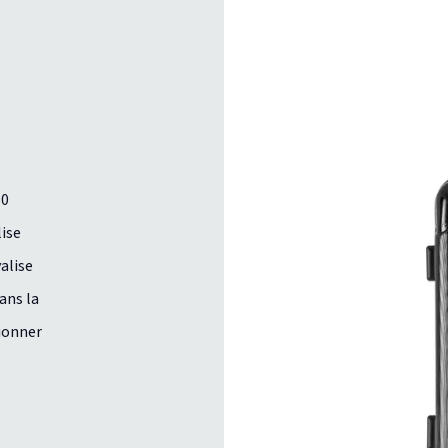
50
lise
valise
ans la
ionner