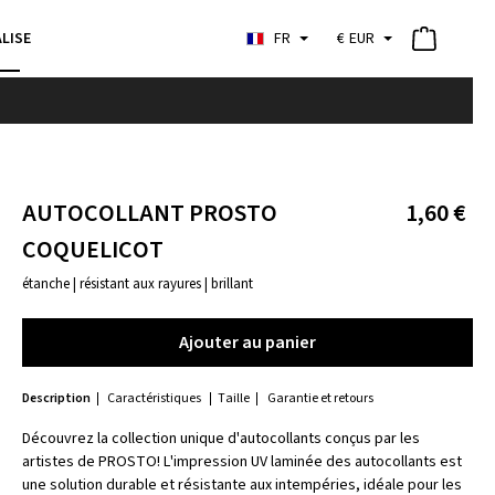
LISE
FR
€
EUR
AUTOCOLLANT PROSTO
1,60 €
COQUELICOT
étanche | résistant aux rayures | brillant
Ajouter au panier
Ajouter au panier
Description
Caractéristiques
Taille
Garantie et retours
Découvrez la collection unique d'autocollants conçus par les
artistes de PROSTO! L'impression UV laminée des autocollants est
une solution durable et résistante aux intempéries, idéale pour les