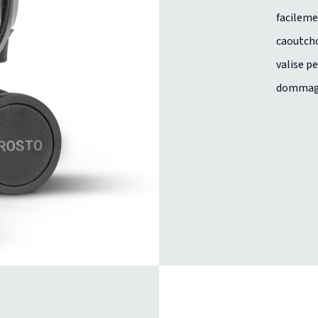
facileme
caoutcho
valise p
dommag