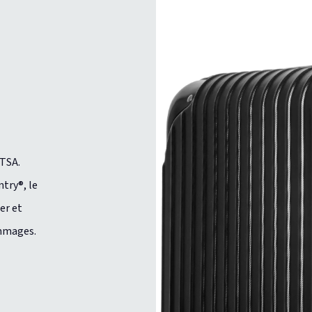
 TSA.
ntry®, le
er et
ommages.