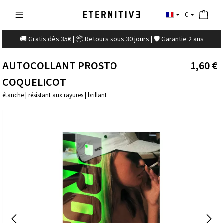
€
🚚 Gratis dès 35€ | 📦 Retours sous 30 jours | 🛡️ Garantie 2 ans
AUTOCOLLANT PROSTO
1,60 €
COQUELICOT
étanche | résistant aux rayures | brillant