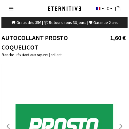
€
🚚 Gratis dès 35€ | 📦 Retours sous 30 jours | 🛡️ Garantie 2 ans
AUTOCOLLANT PROSTO
1,60 €
COQUELICOT
étanche | résistant aux rayures | brillant