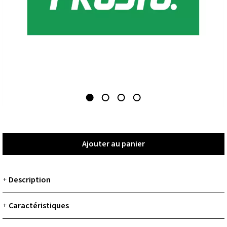
Ajouter au panier
Ajouter au panier
Description
+
Caractéristiques
+