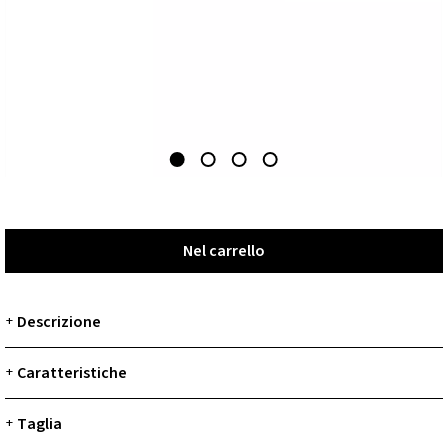
Nel carrello
Nel carrello
Descrizione
+
Caratteristiche
+
Taglia
+