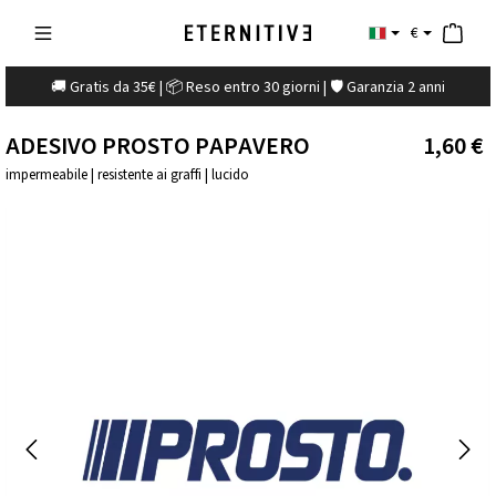
€
🚚 Gratis da 35€ | 📦 Reso entro 30 giorni | 🛡️ Garanzia 2 anni
ADESIVO PROSTO PAPAVERO
1,60 €
impermeabile | resistente ai graffi | lucido