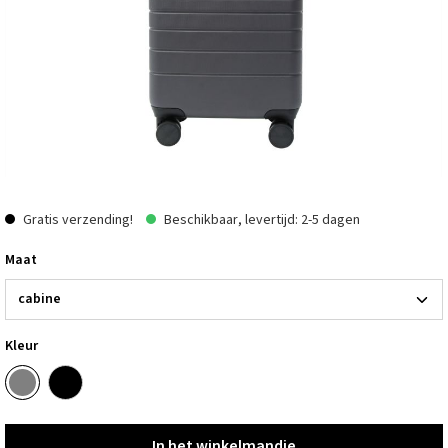
Gratis verzending!
Beschikbaar, levertijd: 2-5 dagen
Maat
Kleur
In het winkelmandje
In het winkelmandje