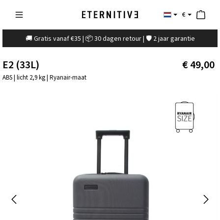
€
🚚 Gratis vanaf €35 | 📦 30 dagen retour | 🛡️ 2 jaar garantie
E2 (33L)
€ 49,00
ABS | licht 2,9 kg | Ryanair-maat