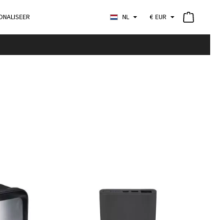
ONALISEER
NL
€
EUR