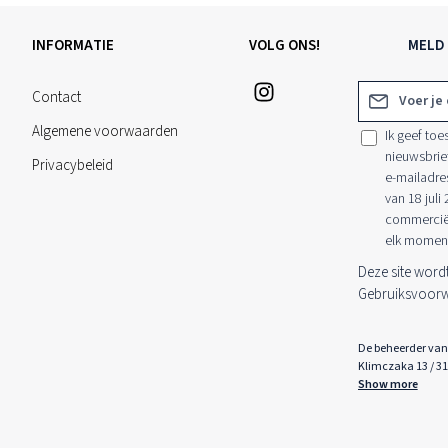
INFORMATIE
VOLG ONS!
MELD 
E-mailadres*
Contact
Algemene voorwaarden
Ik geef to
nieuwsbrie
Privacybeleid
e-mailadre
van 18 juli
commerciële
elk moment
Deze site wor
Gebruiksvoor
De beheerder van 
Klimczaka 13 / 3
Show more