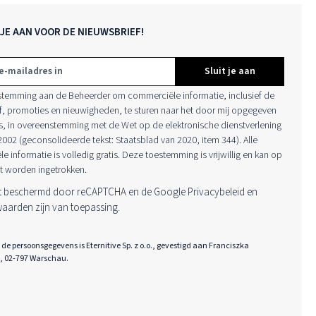
JE AAN VOOR DE NIEUWSBRIEF!
Sluit je aan
estemming aan de Beheerder om commerciële informatie, inclusief de
f, promoties en nieuwigheden, te sturen naar het door mij opgegeven
s, in overeenstemming met de Wet op de elektronische dienstverlening
 2002 (geconsolideerde tekst: Staatsblad van 2020, item 344). Alle
 informatie is volledig gratis. Deze toestemming is vrijwillig en kan op
 worden ingetrokken.
dt beschermd door reCAPTCHA en de Google
Privacybeleid
en
waarden
zijn van toepassing.
de persoonsgegevens is Eternitive Sp. z o.o., gevestigd aan Franciszka
1, 02-797 Warschau.